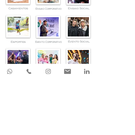
Casamentos
Ensaio Social
Ensaio Corporativo
Evento Social
Esportes
Evento Corporativo
Festa Adulta
Festa Infantil
Música
Produtos
Religioso
Urbana & Natureza
Projeto Especial