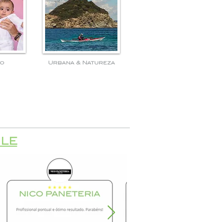
so
Urbana & Natureza
le