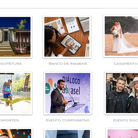
quitetura
Banco de Imagens
Casamento
Esportes
Evento Corporativo
Evento Soc