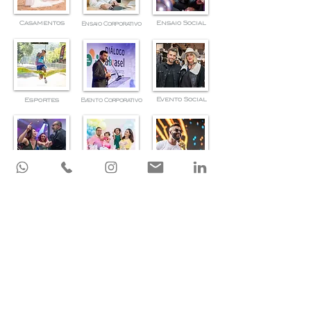
Casamentos
Ensaio Social
Ensaio Corporativo
Evento Social
Esportes
Evento Corporativo
Festa Adulta
Festa Infantil
Música
Produtos
Religioso
Urbana & Natureza
Projeto Especial