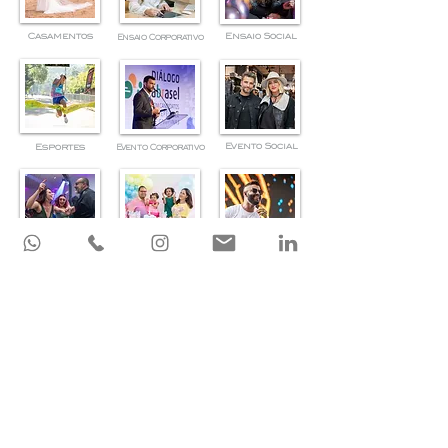
Casamentos
Ensaio Social
Ensaio Corporativo
Evento Social
Esportes
Evento Corporativo
Festa Adulta
Festa Infantil
Música
Produtos
Religioso
Urbana & Natureza
Projeto Especial